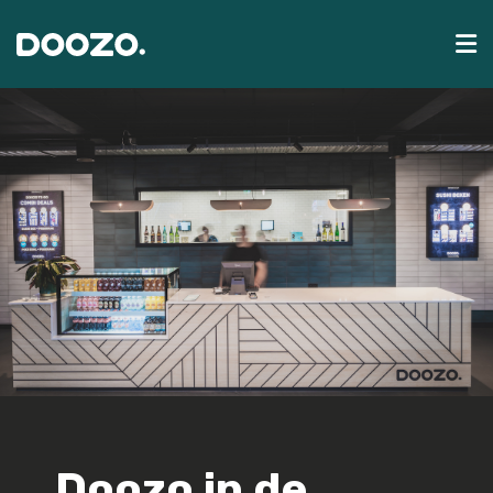
D
oozo in de