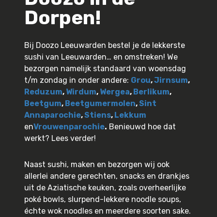
Dorpen!
Bij Doozo Leeuwarden bestel je de lekkerste
sushi van Leeuwarden… en omstreken! We
bezorgen namelijk standaard van woensdag
t/m zondag in onder andere:
Grou
,
Jirnsum
,
Reduzum
,
Wirdum
,
Wergea
,
Berlikum
,
Beetgum
,
Beetgumermolen
,
Sint
Annaparochie
,
Stiens
,
Lekkum
en
Vrouwenparochie
.
Benieuwd hoe dat
werkt? Lees verder!
Naast sushi, maken en bezorgen wij ook
allerlei andere gerechten, snacks en drankjes
uit de Aziatische keuken, zoals overheerlijke
poké bowls, slurpend-lekkere noodle soups,
échte wok noodles en meerdere soorten sake.