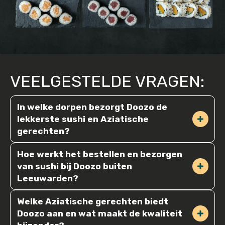
VEELGESTELDE VRAGEN:
In welke dorpen bezorgt Doozo de
lekkerste sushi en Aziatische
gerechten?
Doozo bezorgt dagelijks, van maandag tot en 
Hoe werkt het bestellen en bezorgen
met zondag, verse sushi en andere overheerlijke 
van sushi bij Doozo buiten
Aziatische gerechten in diverse dorpen rondom 
Leeuwarden?
Leeuwarden. U kunt onze kwaliteitsgerechten 
Bij Doozo bestelt u eenvoudig online via onze 
laten bezorgen in Grou, Jirnsum, Reduzum, 
Welke Aziatische gerechten biedt
bestelpagina. U kiest daar een gewenst tijdvak 
Wirdum, Wergea, Berlikum, Beetgum, 
Doozo aan en wat maakt de kwaliteit
voor bezorging: 17:00-18:00, 18:00-19:00 of 19:00-
Beetgumermolen, Sint Annaparochie, Stiens, 