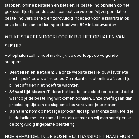
stappen: online bestellen en betalen, je bestelling ophalen op het
gekozen tijdstip en de sushi correct vervoeren. Wij zorgen dat je
bestelling vers bereid en zorgvuldig ingepakt voor je klaarstaat op
onze locatie aan de Harlingerstraatweg 80A in Leeuwarden.
WELKE STAPPEN DOORLOOP IK BIJ HET OPHALEN VAN
SUSHI?
Het ophalen zelf is heel makkelijk. Je doorloopt de volgende
stappen:
Bestellen en betalen:
Via onze website kies je jouw favoriete
sushi, poké bowls of noodles. Je rekent direct online af, zodat je
bij het afhalen niet hoeft te wachten.
Afhaaltijd kiezen:
Tijdens het bestellen selecteer je een tijdslot
waarop je de bestelling wilt komen ophalen. Onze chefs gaan dan
precies op tijd aan de slag om alles vers voor je te maken.
Ophalen:
Kom op het afgesproken tijdstip naar onze zaak. Meld je
bij de balie met je naam of bestelnummer en wij overhandigen je
de zorgvuldig ingepakte bestelling.
HOE BEHANDEL IK DE SUSHI BIJ TRANSPORT NAAR HUIS?