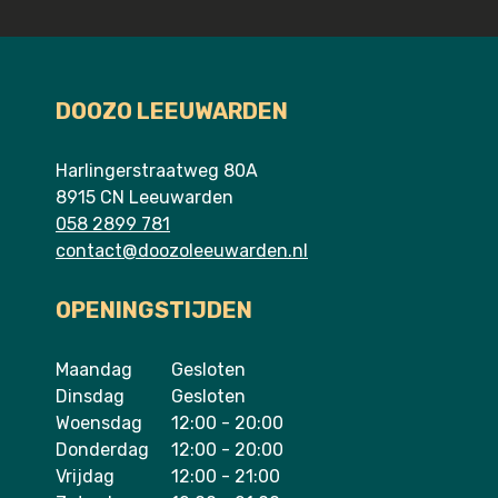
kort mogelijk.
aan huis in Leeuwarden en omliggende
in de stad zelf, maar rijden ook naar
dorpen van woensdag tot en met zondag
omliggende dorpen zoals Grou, Wirdum, Sint
vanaf 12:00 uur.
Annaparochie, Berlikum en Menaldum. De
DOOZO LEEUWARDEN
gerechten van Doozo worden door eigen
bezorgers snel en vers bij u thuis
Harlingerstraatweg 80A
afgeleverd, bereid met huisgemaakte
8915 CN Leeuwarden
marinades en sauzen voor een unieke
058 2899 781
smaakervaring.
contact@doozoleeuwarden.nl
OPENINGSTIJDEN
Maandag
Gesloten
Dinsdag
Gesloten
Woensdag
12:00 - 20:00
Donderdag
12:00 - 20:00
Vrijdag
12:00 - 21:00