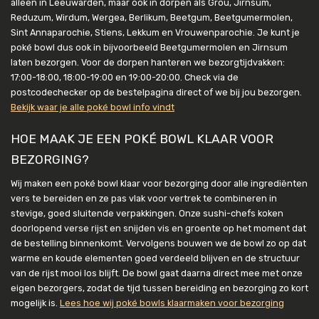
alleen in Leeuwarden, maar ook in dorpen als Grou, Jirnsum,
Reduzum, Wirdum, Wergea, Berlikum, Beetgum, Beetgumermolen,
Sint Annaparochie, Stiens, Lekkum en Vrouwenparochie. Je kunt je
poké bowl dus ook in bijvoorbeeld Beetgumermolen en Jirnsum
laten bezorgen. Voor de dorpen hanteren we bezorgtijdvakken:
17:00-18:00, 18:00-19:00 en 19:00-20:00. Check via de
postcodechecker op de bestelpagina direct of we bij jou bezorgen.
Bekijk waar je alle poké bowl info vindt
HOE MAAK JE EEN POKÉ BOWL KLAAR VOOR
BEZORGING?
Wij maken een poké bowl klaar voor bezorging door alle ingrediënten
vers te bereiden en ze pas vlak voor vertrek te combineren in
stevige, goed sluitende verpakkingen. Onze sushi-chefs koken
doorlopend verse rijst en snijden vis en groente op het moment dat
de bestelling binnenkomt. Vervolgens bouwen we de bowl zo op dat
warme en koude elementen goed verdeeld blijven en de structuur
van de rijst mooi los blijft. De bowl gaat daarna direct mee met onze
eigen bezorgers, zodat de tijd tussen bereiding en bezorging zo kort
mogelijk is.
Lees hoe wij poké bowls klaarmaken voor bezorging