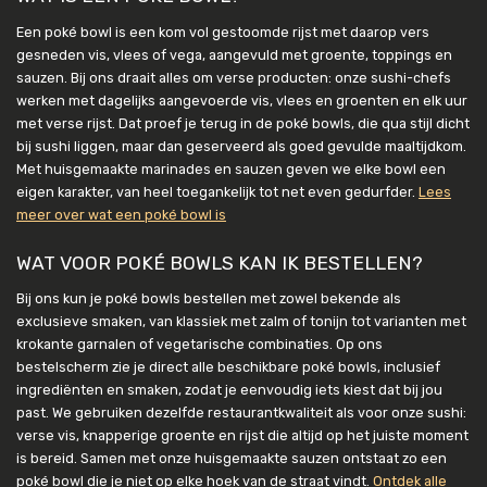
Een poké bowl is een kom vol gestoomde rijst met daarop vers
gesneden vis, vlees of vega, aangevuld met groente, toppings en
sauzen. Bij ons draait alles om verse producten: onze sushi-chefs
werken met dagelijks aangevoerde vis, vlees en groenten en elk uur
met verse rijst. Dat proef je terug in de poké bowls, die qua stijl dicht
bij sushi liggen, maar dan geserveerd als goed gevulde maaltijdkom.
Met huisgemaakte marinades en sauzen geven we elke bowl een
eigen karakter, van heel toegankelijk tot net even gedurfder.
Lees
meer over wat een poké bowl is
WAT VOOR POKÉ BOWLS KAN IK BESTELLEN?
Bij ons kun je poké bowls bestellen met zowel bekende als
exclusieve smaken, van klassiek met zalm of tonijn tot varianten met
krokante garnalen of vegetarische combinaties. Op ons
bestelscherm zie je direct alle beschikbare poké bowls, inclusief
ingrediënten en smaken, zodat je eenvoudig iets kiest dat bij jou
past. We gebruiken dezelfde restaurantkwaliteit als voor onze sushi:
verse vis, knapperige groente en rijst die altijd op het juiste moment
is bereid. Samen met onze huisgemaakte sauzen ontstaat zo een
poké bowl die je niet op elke hoek van de straat vindt.
Ontdek alle