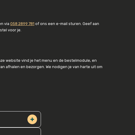
en via
058 2899 781
of ons een e-mail sturen. Geef aan
el voor je.
onze website vind je het menu en de bestelmodule, en
 van afhalen en bezorgen. We nodigen je van harte uit om
line