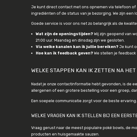
Je kunt direct contact met ons opnemen via telefoon of e
ingrediënten of de status van je bezorging. We zijn een l
Goede service is voor ons net zo belangrijk als de kwali
Wat zijn de openingstijden?
Wij zijn geopend van w
21:00 uur. Maandag en dinsdag zijn we gesloten.
Via welke kanalen kan ik jullie bereiken?
Je kunt o
Hoe kan ik feedback geven?
We stellen je feedback 
WELKE STAPPEN KAN IK ZETTEN NA HET
Nadat je onze contactinformatie hebt gevonden, is de ee
allergenen of een grotere bestelling voor een groep, da
Een soepele communicatie zorgt voor de beste ervaring. H
WELKE VRAGEN KAN IK STELLEN BIJ EEN EERS
Vraag gerust naar de meest populaire poké bowls, de mog
producten en huisgemaakte sauzen.