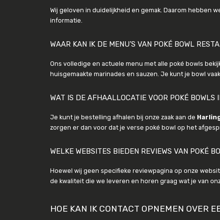
Wij geloven in duidelijkheid en gemak. Daarom hebben we
informatie.
WAAR KAN IK DE MENU’S VAN POKÉ BOWL REST
Ons volledige en actuele menu met alle poké bowls bekijk
huisgemaakte marinades en sauzen. Je kunt je bowl vaak 
WAT IS DE AFHAALLOCATIE VOOR POKÉ BOWLS 
Je kunt je bestelling afhalen bij onze zaak aan de
Harlin
zorgen er dan voor dat je verse poké bowl op het afgespro
WELKE WEBSITES BIEDEN REVIEWS VAN POKÉ B
Hoewel wij geen specifieke reviewpagina op onze websit
de kwaliteit die we leveren en horen graag wat je van on
HOE KAN IK CONTACT OPNEMEN OVER E