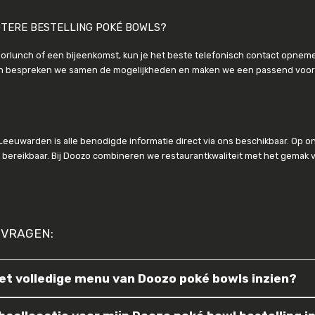
OTERE BESTELLING POKÉ BOWLS?
oorlunch of een bijeenkomst, kun je het beste telefonisch contact opnem
an bespreken we samen de mogelijkheden en maken we een passend voorst
n Leeuwarden is alle benodigde informatie direct via ons beschikbaar. Op 
il bereikbaar. Bij Doozo combineren we restaurantkwaliteit met het gemak
 VRAGEN:
het volledige menu van Doozo poké bowls inzien?
en actuele menu van Doozo bekijkt u eenvoudig op onze on