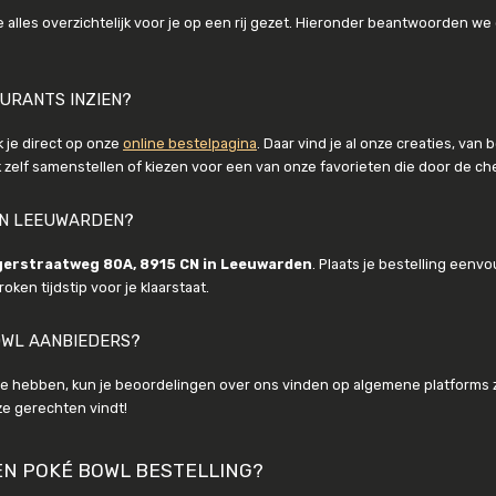
 alles overzichtelijk voor je op een rij gezet. Hieronder beantwoorden w
AURANTS INZIEN?
 je direct op onze
online bestelpagina
. Daar vind je al onze creaties, va
zelf samenstellen of kiezen voor een van onze favorieten die door de che
IN LEEUWARDEN?
gerstraatweg 80A, 8915 CN in Leeuwarden
. Plaats je bestelling eenv
ken tijdstip voor je klaarstaat.
OWL AANBIEDERS?
e hebben, kun je beoordelingen over ons vinden op algemene platforms zo
ze gerechten vindt!
EN POKÉ BOWL BESTELLING?